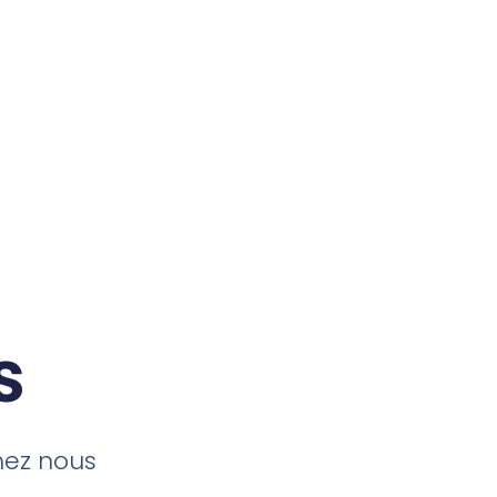
s
hez nous