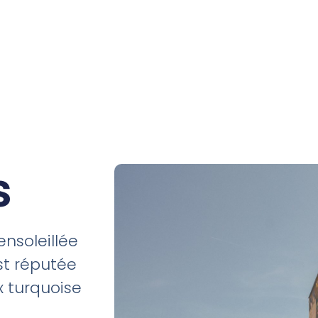
s
ensoleillée
est réputée
x turquoise