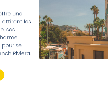
offre une
attirant les
e, ses
 charme
l pour se
ench Riviera.